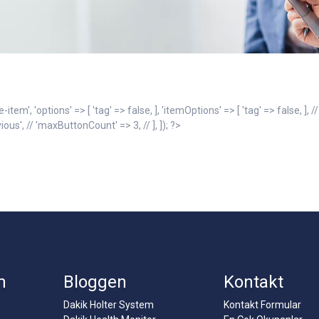
', 'options' => [ 'tag' => false, ], 'itemOptions' => [ 'tag' => false, ], // 
ious', // 'maxButtonCount' => 3, // ], ]); ?>
m
Bloggen
Kontakt
Dakik Holter System
Kontakt Formular