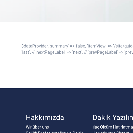
$dataProvider, 'summary' => false, 'itemView' => '/site/guide-item
'last', // 'nextPageLabel' => 'next', // 'prevPageLabel' => 'prev
Hakkımızda
Dakik Yazılı
Wir über uns
İlaç Ölçüm Hatırlatma