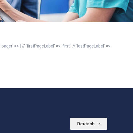
'pager' => [ // 'firstPageLabel' => 'first', // 'lastPageLabel' =>
Deutsch